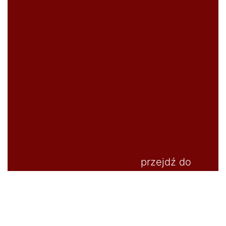
przejdź do
pełnej galerii
O NAS
słów kilka