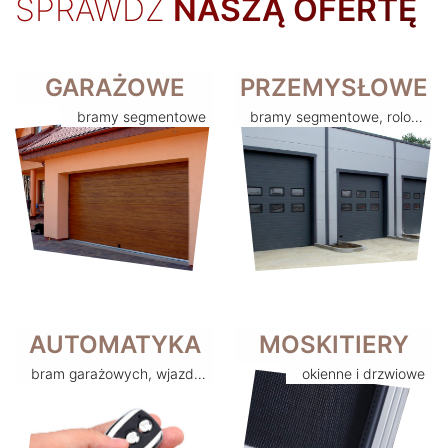
SPRAWDŹ
NASZĄ OFERTĘ
GARAŻOWE
PRZEMYSŁOWE
bramy segmentowe
bramy segmentowe, rolowane i inne
AUTOMATYKA
MOSKITIERY
bram garażowych, wjazdowych, szlabany
okienne i drzwiowe